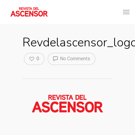
Revdelascensor_log
0
No Comments