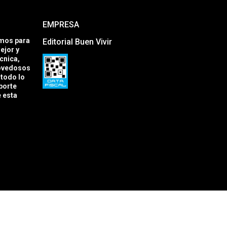
EMPRESA
amos para
Editorial Buen Vivir
ejor y
cnica,
novedosos
todo lo
porte
e esta