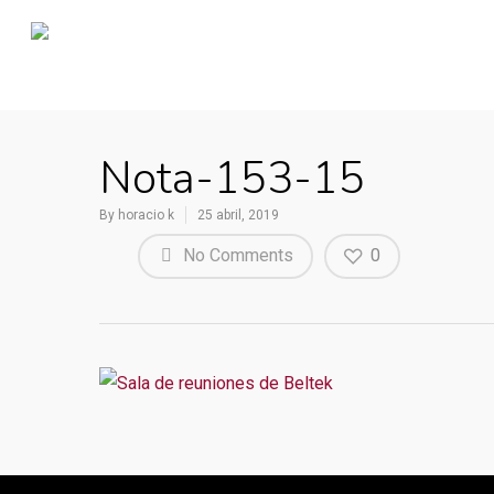
Nota-153-15
By
horacio k
25 abril, 2019
No Comments
0