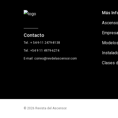
Más Inf
Ascenso
Empresa
Contacto
Modelos
Tel.: + 54-9-11 2479-8138
Tel.: +54 9 11 4979-6274
Instalad
E-mail: correo@revdelascensor.com
Clases 
© 2026 Revista del Ascensor.