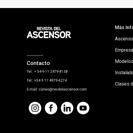
Más Inf
Ascenso
Empresa
Modelos
Contacto
Tel.: + 54-9-11 2479-8138
Instalad
Tel.: +54 9 11 4979-6274
Clases 
E-mail: correo@revdelascensor.com