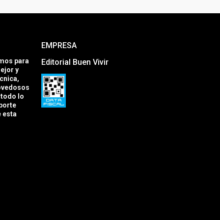
EMPRESA
amos para
Editorial Buen Vivir
ejor y
cnica,
novedosos
todo lo
porte
e esta