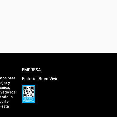
EMPRESA
amos para
Editorial Buen Vivir
ejor y
cnica,
novedosos
todo lo
porte
e esta