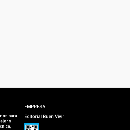
EMPRESA
amos para
Editorial Buen Vivir
ejor y
cnica,