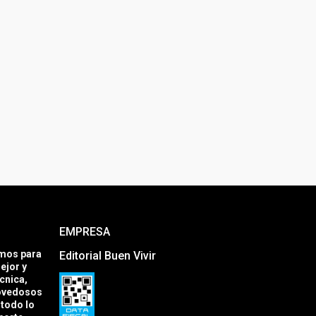
EMPRESA
amos para
Editorial Buen Vivir
ejor y
cnica,
novedosos
todo lo