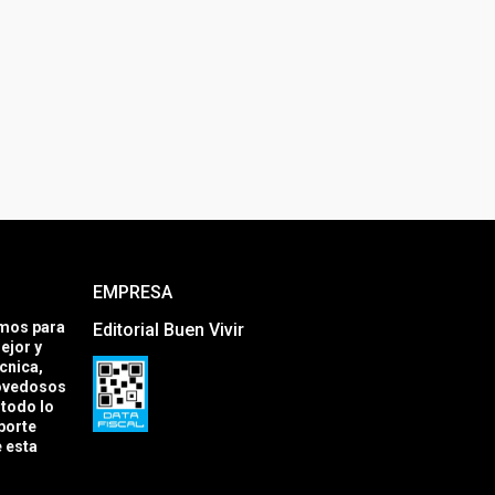
EMPRESA
amos para
Editorial Buen Vivir
ejor y
cnica,
novedosos
todo lo
porte
e esta