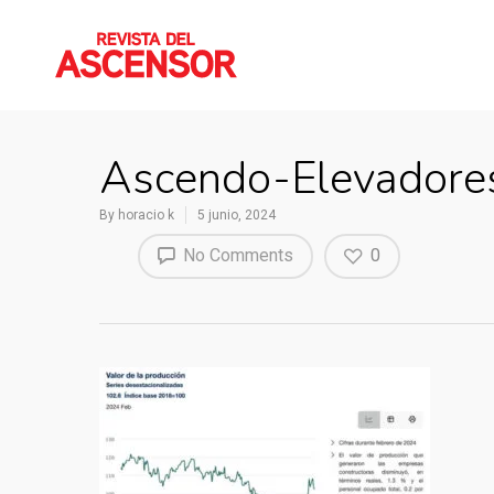
Ascendo-Elevadore
By
horacio k
5 junio, 2024
No Comments
0