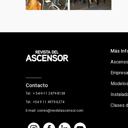
Más Inf
Ascenso
Empresa
Modelos
Contacto
Tel.: + 54-9-11 2479-8138
Instalad
Tel.: +54 9 11 4979-6274
Clases 
E-mail: correo@revdelascensor.com