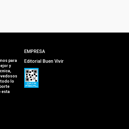
EMPRESA
amos para
Editorial Buen Vivir
ejor y
cnica,
novedosos
todo lo
porte
e esta