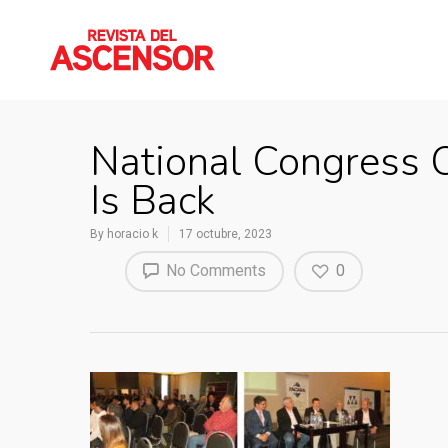
National Congress 
Is Back
By
horacio k
17 octubre, 2023
No Comments
0