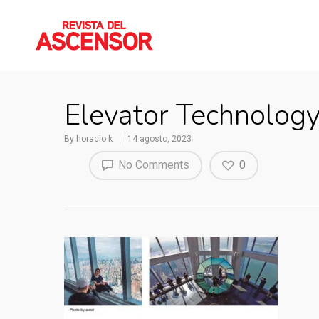
Elevator Technolog
By
horacio k
14 agosto, 2023
No Comments
0