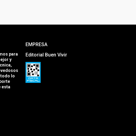
EMPRESA
amos para
Editorial Buen Vivir
ejor y
cnica,
novedosos
todo lo
porte
e esta