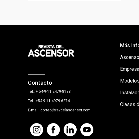
Más Inf
Ascenso
Empresa
Modelos
Contacto
Tel.: + 54-9-11 2479-8138
Instalad
Tel.: +54 9 11 4979-6274
Clases 
E-mail: correo@revdelascensor.com