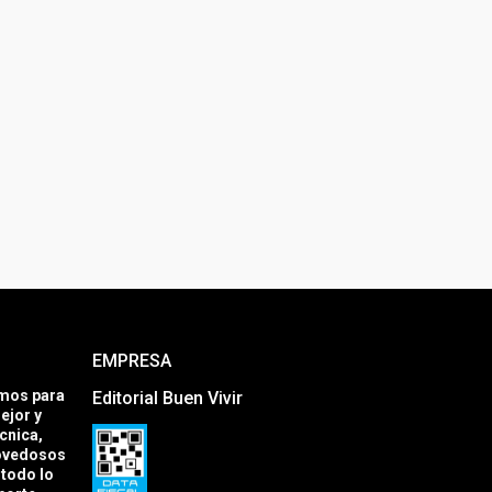
EMPRESA
amos para
Editorial Buen Vivir
ejor y
cnica,
novedosos
todo lo