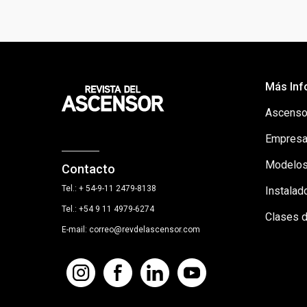
Más Inf
Ascenso
Empresa
Modelos
Contacto
Tel.: + 54-9-11 2479-8138
Instalad
Tel.: +54 9 11 4979-6274
Clases 
E-mail: correo@revdelascensor.com