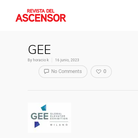
GEE
By
horacio k
16 junio, 2023
No Comments
0