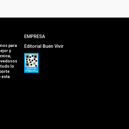
EMPRESA
amos para
Editorial Buen Vivir
ejor y
cnica,
novedosos
todo lo
porte
e esta