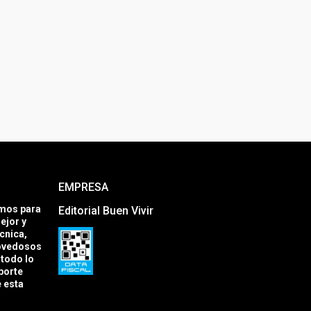
EMPRESA
amos para
Editorial Buen Vivir
ejor y
cnica,
novedosos
todo lo
porte
e esta