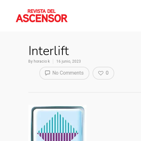
Interlift
By
horacio k
16 junio, 2023
No Comments
0