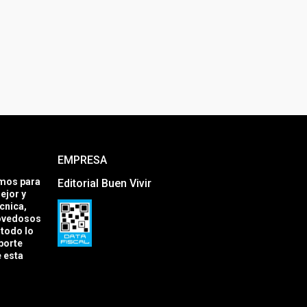
EMPRESA
amos para
Editorial Buen Vivir
ejor y
cnica,
novedosos
todo lo
porte
e esta