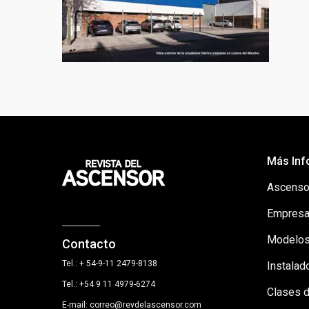
Más Inf
Ascenso
Empresa
Modelos
Contacto
Tel.: + 54-9-11 2479-8138
Instalad
Tel.: +54 9 11 4979-6274
Clases 
E-mail: correo@revdelascensor.com