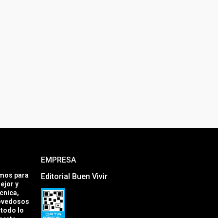
EMPRESA
amos para
Editorial Buen Vivir
ejor y
cnica,
novedosos
todo lo