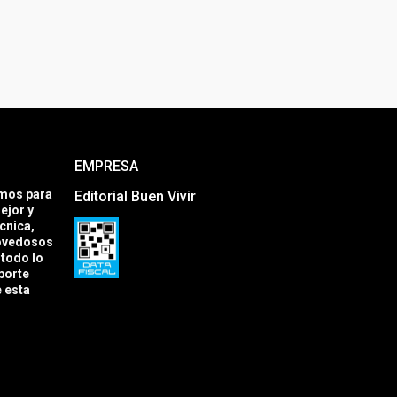
EMPRESA
amos para
Editorial Buen Vivir
ejor y
cnica,
novedosos
todo lo
porte
e esta