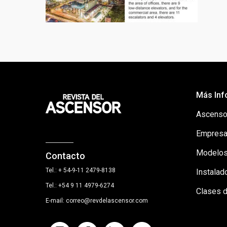
Más Inf
Ascenso
Empresa
Modelos
Contacto
Tel.: + 54-9-11 2479-8138
Instalad
Tel.: +54 9 11 4979-6274
Clases 
E-mail: correo@revdelascensor.com