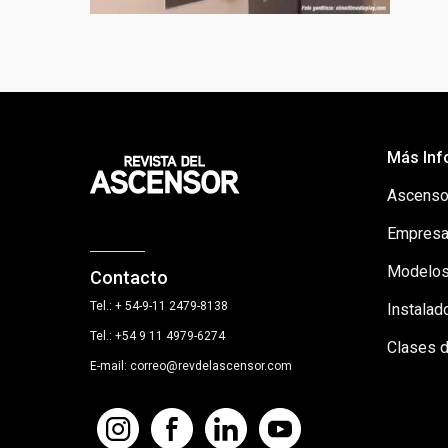
Más Inf
Ascenso
Empresa
Modelos
Contacto
Tel.: + 54-9-11 2479-8138
Instalad
Tel.: +54 9 11 4979-6274
Clases 
E-mail: correo@revdelascensor.com