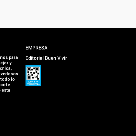
EMPRESA
amos para
Editorial Buen Vivir
ejor y
cnica,
novedosos
todo lo
porte
e esta