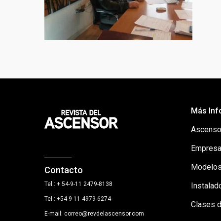
Más Inf
Ascenso
Empresa
Modelos
Contacto
Tel.: + 54-9-11 2479-8138
Instalad
Tel.: +54 9 11 4979-6274
Clases 
E-mail: correo@revdelascensor.com