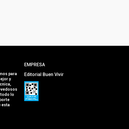
EMPRESA
amos para
Editorial Buen Vivir
ejor y
cnica,
novedosos
todo lo
porte
e esta