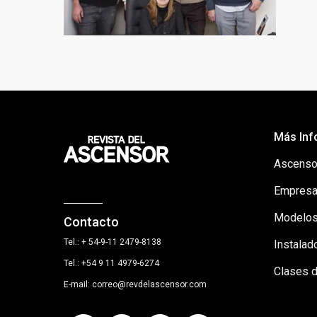
Más Inf
Ascenso
Empresa
Modelos
Contacto
Tel.: + 54-9-11 2479-8138
Instalad
Tel.: +54 9 11 4979-6274
Clases 
E-mail: correo@revdelascensor.com