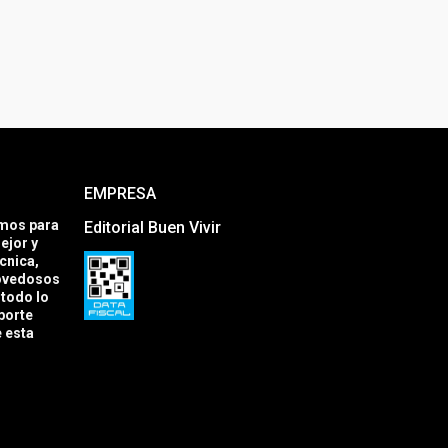
EMPRESA
amos para
Editorial Buen Vivir
ejor y
cnica,
novedosos
todo lo
porte
e esta