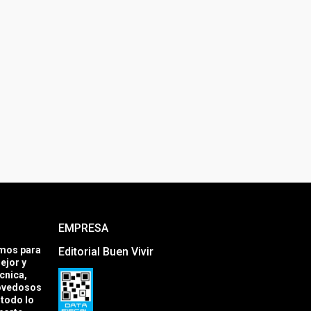
EMPRESA
amos para
Editorial Buen Vivir
ejor y
cnica,
novedosos
todo lo