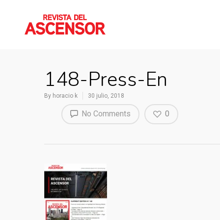
148-Press-En
By
horacio k
30 julio, 2018
No Comments
0