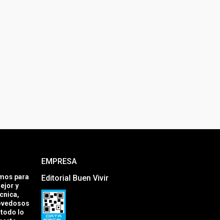
EMPRESA
amos para
Editorial Buen Vivir
ejor y
cnica,
novedosos
todo lo