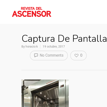
Captura De Pantall
By
horacio k
19 octubre, 2017
No Comments
0