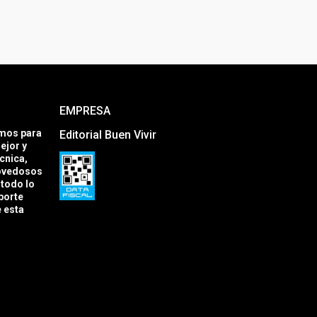
EMPRESA
amos para
Editorial Buen Vivir
ejor y
cnica,
novedosos
todo lo
porte
e esta