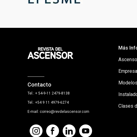
Más Inf
Ascenso
Empresa
Modelos
Contacto
Tel.: + 54-9-11 2479-8138
Instalad
Tel.: +54 9 11 4979-6274
Clases 
E-mail: correo@revdelascensor.com