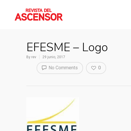
EFESME – Logo
By
rev
29 junio, 2017
No Comments
0