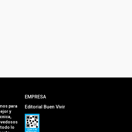
EMPRESA
amos para
Editorial Buen Vivir
ejor y
cnica,
novedosos
todo lo