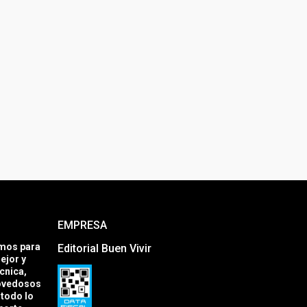
EMPRESA
amos para
Editorial Buen Vivir
ejor y
cnica,
novedosos
todo lo