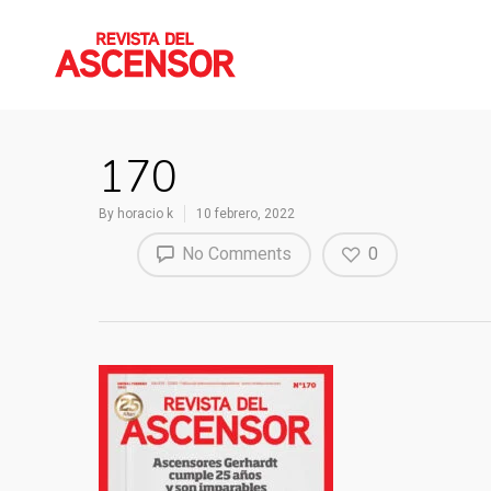
170
By
horacio k
10 febrero, 2022
No Comments
0