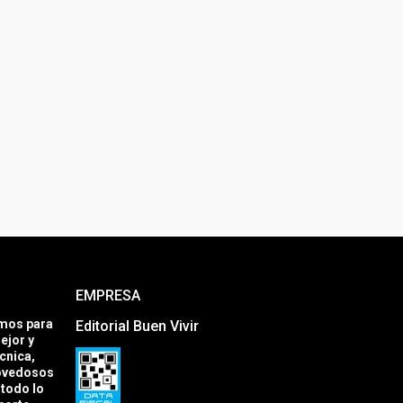
EMPRESA
amos para
Editorial Buen Vivir
ejor y
cnica,
novedosos
todo lo