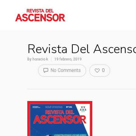
Revista Del Ascen
By
horacio k
19 febrero, 2019
No Comments
0